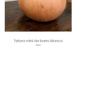
Tetera mini de barro blanco
Precio
$774.00
Agregar al carrito