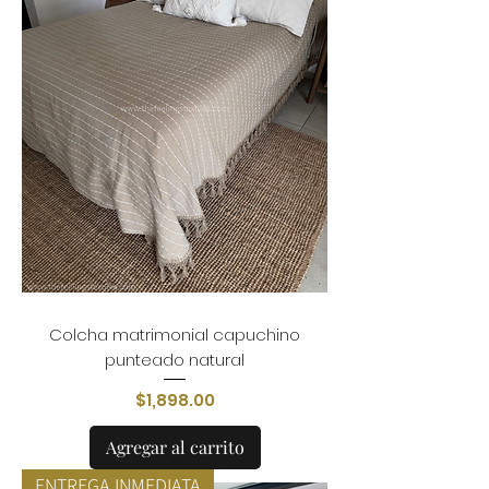
Colcha matrimonial capuchino
punteado natural
Precio
$1,898.00
Agregar al carrito
ENTREGA INMEDIATA