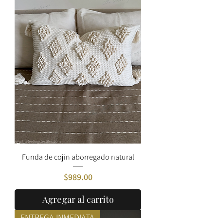
Funda de cojín aborregado natural
Precio
$989.00
Agregar al carrito
ENTREGA INMEDIATA