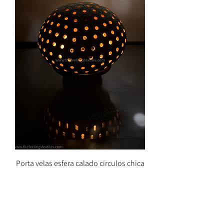
Porta velas esfera calado circulos chica
Precio
$522.00
Agregar al carrito