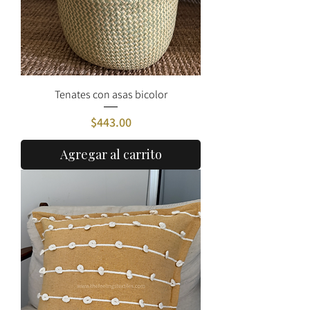
Tenates con asas bicolor
Precio
$443.00
Agregar al carrito