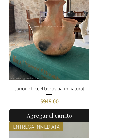
Jarrón chico 4 bocas barro natural
Precio
$949.00
Agregar al carrito
ENTREGA INMEDIATA