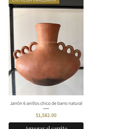
Jarrón 6 anillos chico de barro natural
Precio
$1,582.00
Agregar al carrito