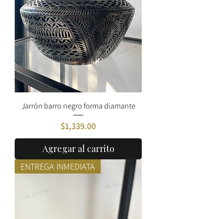
Jarrón barro negro forma diamante
Precio
$1,339.00
Agregar al carrito
ENTREGA INMEDIATA