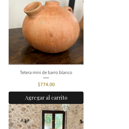
Tetera mini de barro blanco
Precio
$774.00
Agregar al carrito