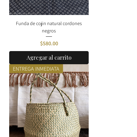
Funda de cojin natural cordones
negros
Precio
$580.00
Agregar al carrito
ENTREGA INMEDIATA