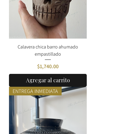
Calavera chica barro ahumado
empastillado
Precio
$1,740.00
Agregar al carrito
ENTREGA INMEDIATA