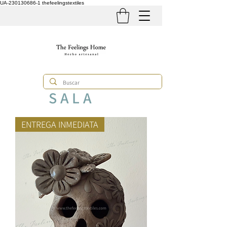
UA-230130686-1
thefeelingstextiles
S A L A
ENTREGA INMEDIATA