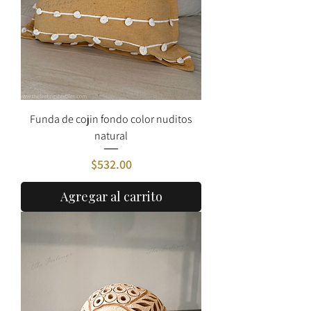
Funda de cojin fondo color nuditos
natural
Precio
$532.00
Agregar al carrito