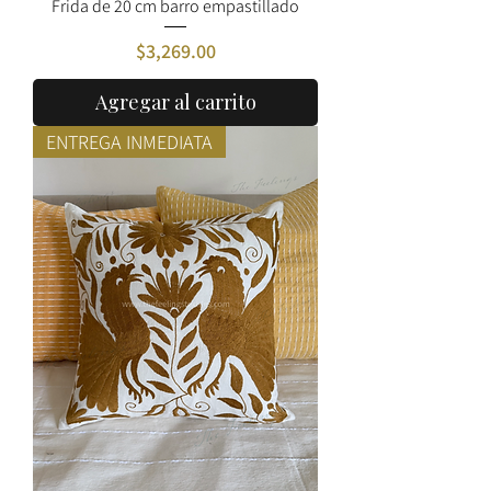
Frida de 20 cm barro empastillado
Precio
$3,269.00
Agregar al carrito
ENTREGA INMEDIATA