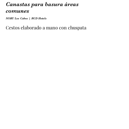
Canastas para basura áreas
comunes
NOBU Los Cabos | RCD Hotels
Cestos elaborado a mano con chuspata
en tono natural
Medidas: 30 x 30 x 35 cm de alto