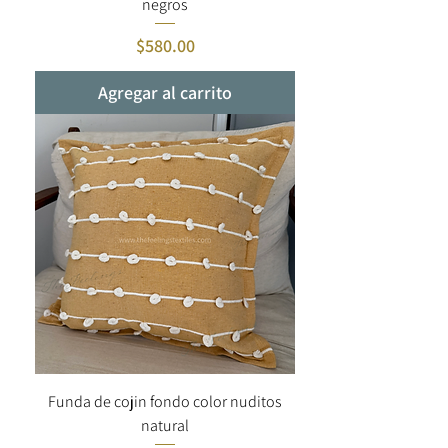
negros
Precio
$580.00
Agregar al carrito
Funda de cojin fondo color nuditos
natural