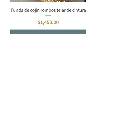
Funda de cojín rombos telar de cintura
Precio
$1,450.00
Agregar al carrito
Funda de cojin Tenangos con bies