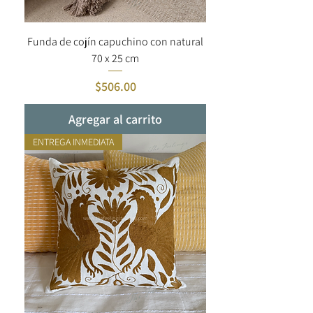
Funda de cojín capuchino con natural
70 x 25 cm
Precio
$506.00
Agregar al carrito
ENTREGA INMEDIATA