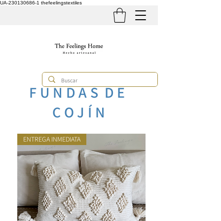
UA-230130686-1
thefeelingstextiles
F U N D A S D E
C O J Í N
ENTREGA INMEDIATA