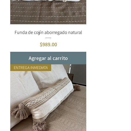
Funda de cojín aborregado natural
Precio
$989.00
Agregar al carrito
ENTREGA INMEDIATA