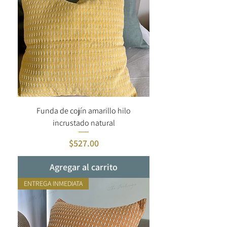
Funda de cojín amarillo hilo
incrustado natural
Precio
$527.00
Agregar al carrito
ENTREGA INMEDIATA