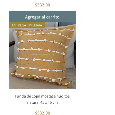
Precio
$532.00
Agregar al carrito
ENTREGA INMEDIATA
Funda de cojin mostaza nuditos
natural 45 x 45 cm
Precio
$532.00