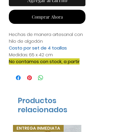
Agregar al carrito
Comprar Ahora
Hechas de manera artesanal con
hilo de algodón
Costo por set de 4 toallas
Medidas: 65 x 42 cm
No contamos con stock, a partir
del pedido tardamos aprox. 23-25
días hábiles en elaborarlo ya que
lo elaboramos de manera
artesanal
Productos
relacionados
ENTREGA INMEDIATA
ENTREGA INMEDIATA