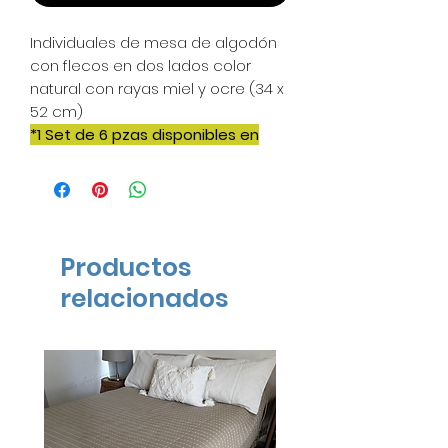
Individuales de mesa de algodón
con flecos en dos lados color
natural con rayas miel y ocre (34 x
52 cm)
*1 Set de 6 pzas disponibles en
entrega inmediata* | Costo por
set
Productos
relacionados
ENTREGA INMEDIATA