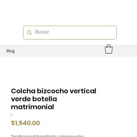
o
Blog
Colcha bizcocho vertical
verde botella
matrimonial
Precio
$1,540.00
Tradicional bordado oaxaqueño