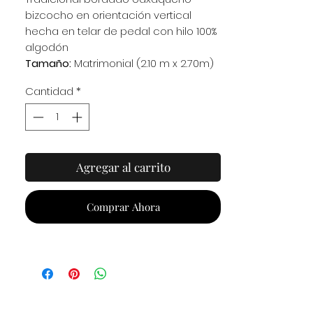
bizcocho en orientación vertical
hecha en telar de pedal con hilo 100%
algodón
Tamaño:
Matrimonial (2.10 m x 2.70m)
*1 pza disponible en entrega
Cantidad
*
inmediata*
Agregar al carrito
Comprar Ahora