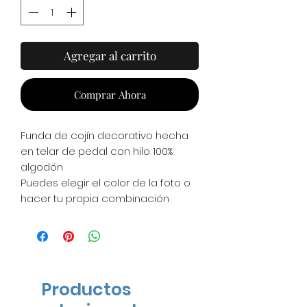
Agregar al carrito
Comprar Ahora
Funda de cojín decorativo hecha
en telar de pedal con hilo 100%
algodón
Puedes elegir el color de la foto o
hacer tu propia combinación
(agregala en comentarios)
*No incluye relleno*
*No contamos con stock ya que lo
hacemos de manera artesanal, a
Productos
partir del pago tardamos aprox