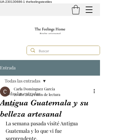
UA-230130686-1
thefeelingstextiles
Entrada
Todas las entradas
Carla Domínguez García
Todas las entradas
26 abr 2024
1 min de lectura
Antigua Guatemala y su
Blog
belleza artesanal
La semana pasada visité Antigua 
Guatemala y lo que vi fue 
sorprendente.