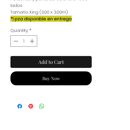
lados
Tamaño: King (3.00 x 3.00m)
*1 pza disponible en entrega
inmediata*
Quantity
*
Add to Cart
Buy Now