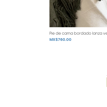
Pie de cama bordado lanza ve
Price
MX$760.00