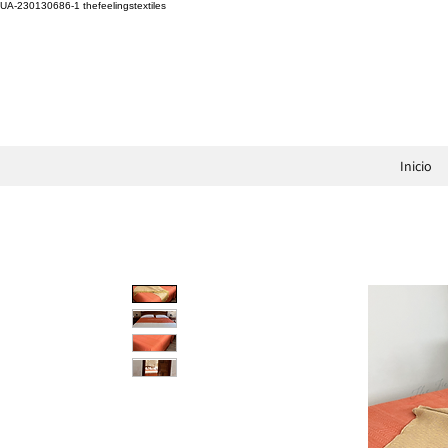
UA-230130686-1
thefeelingstextiles
Inicio