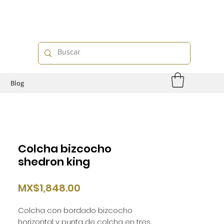
o
Blog
Colcha bizcocho
shedron king
Price
MX$1,848.00
Colcha con bordado bizcocho
horizontal y punta de colcha en tres