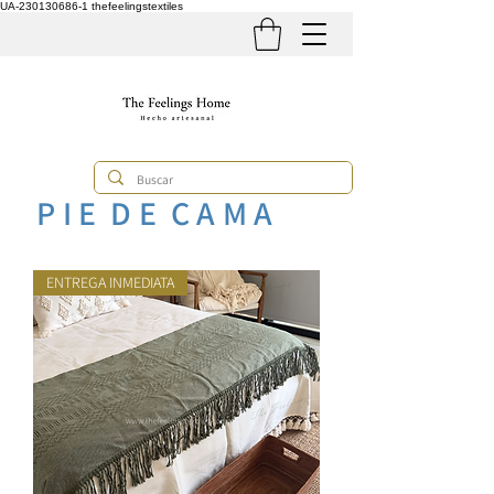
UA-230130686-1
thefeelingstextiles
P I E D E C A M A
ENTREGA INMEDIATA