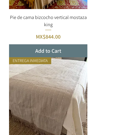
Pie de cama bizcocho vertical mostaza
king
Price
MX$844.00
Add to Cart
ENTREGA INMEDIATA