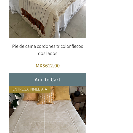
Pie de cama cordones tricolor flecos
dos lados
Price
MX$612.00
Add to Cart
ENTREGA INMEDIATA