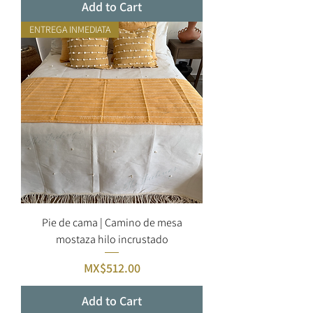
Add to Cart
ENTREGA INMEDIATA
Pie de cama | Camino de mesa
mostaza hilo incrustado
Price
MX$512.00
Add to Cart