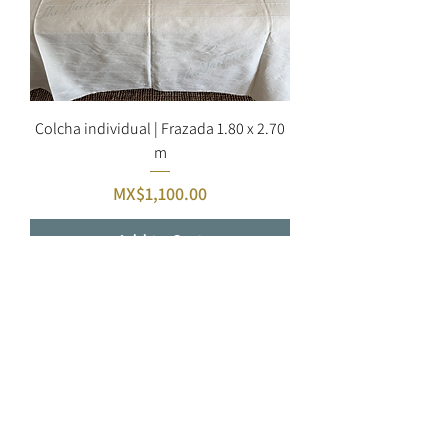
Colcha individual | Frazada 1.80 x 2.70
m
Price
MX$1,100.00
Add to Cart
NUEVO