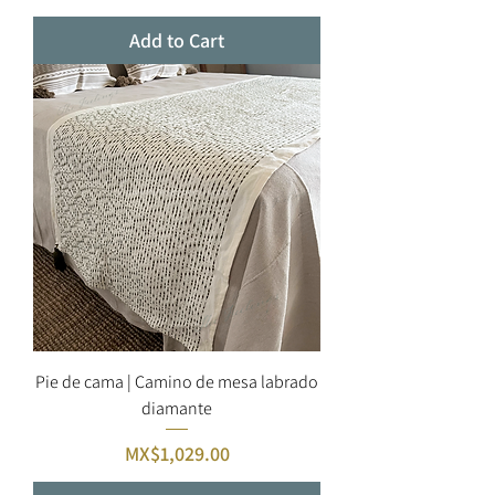
Add to Cart
Pie de cama | Camino de mesa labrado
diamante
Price
MX$1,029.00