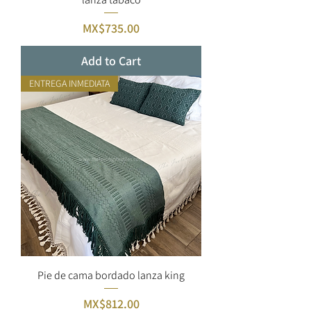
Price
MX$735.00
Add to Cart
ENTREGA INMEDIATA
Pie de cama bordado lanza king
Price
MX$812.00