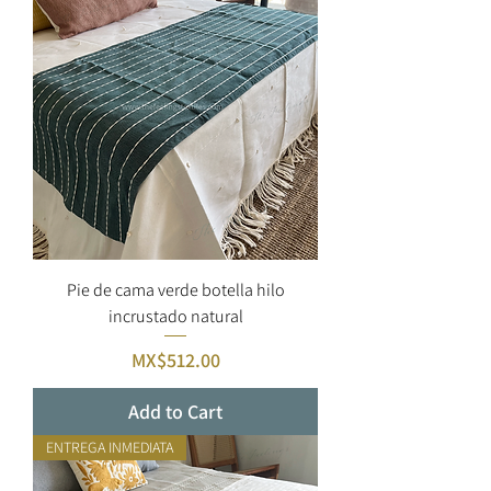
Pie de cama verde botella hilo
incrustado natural
Price
MX$512.00
Add to Cart
ENTREGA INMEDIATA