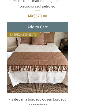
Pie de cama matrimonial/queen
bizcocho azul petróleo
Price
MX$570.00
Add to Cart
ENTREGA INMEDIATA
Pie de cama bordado queen bordado
lanza tabaco