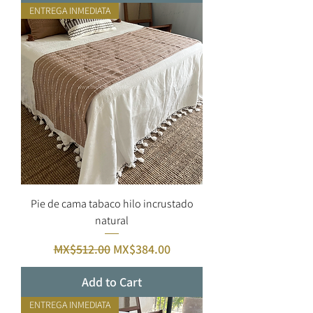
ENTREGA INMEDIATA
Pie de cama tabaco hilo incrustado
natural
Regular Price
Sale Price
MX$512.00
MX$384.00
Add to Cart
ENTREGA INMEDIATA