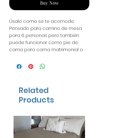
Buy Now
Úsalo como se te acomode.
Pensado para camino de mesa
para 6 personas pero también
puede funcionar como pie de
cama para cama matrimonial o
queen
Medidas:
0.52 x 2.16 m
*1 pza disponible en entrega
inmediata*
Related
Products
ENTREGA INMEDIATA