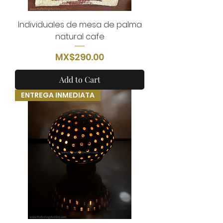
Individuales de mesa de palma
natural cafe
Price
MX$290.00
Add to Cart
ENTREGA INMEDIATA