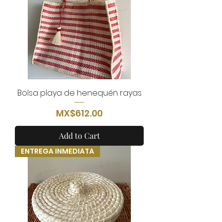
Bolsa playa de henequén rayas
Price
MX$612.00
Add to Cart
ENTREGA INMEDIATA