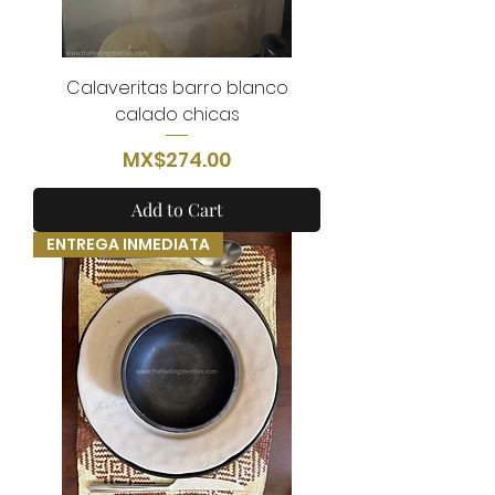
Calaveritas barro blanco
calado chicas
Price
MX$274.00
Add to Cart
ENTREGA INMEDIATA