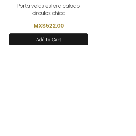
Porta velas esfera calado
circulos chica
Price
MX$522.00
Add to Cart
Porta velas esfera calado