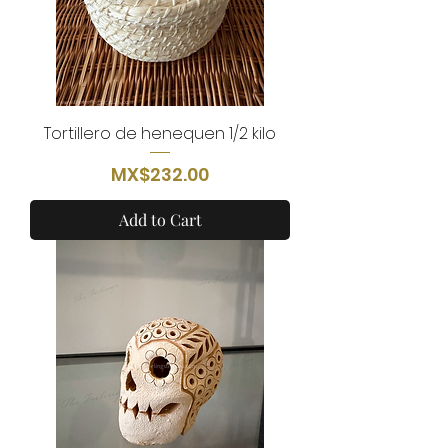
Tortillero de henequen 1/2 kilo
Price
MX$232.00
Add to Cart