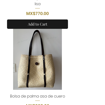
lisa
Price
MX$770.00
Add to Cart
Bolsa de palma asa de cuero