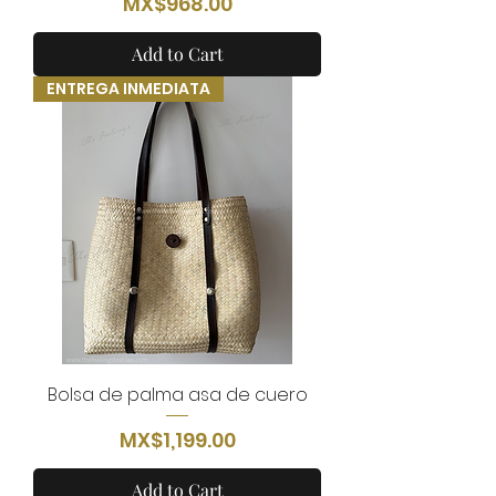
Price
MX$968.00
Add to Cart
ENTREGA INMEDIATA
Bolsa de palma asa de cuero
Price
MX$1,199.00
Add to Cart