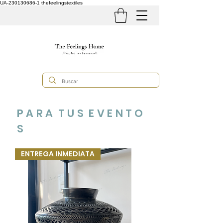
UA-230130686-1
thefeelingstextiles
P A R A T U S E V E N T O
S
ENTREGA INMEDIATA