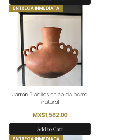
ENTREGA INMEDIATA
Jarrón 6 anillos chico de barro
natural
Price
MX$1,582.00
Add to Cart
ENTREGA INMEDIATA