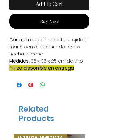
Add to Cart
Buy Now
Canasta de palma de tule tejida a
mano con estructura de acero
hecha a mano
Medidas:
35 x 35 x 25 cm de alto
*1 Pza disponible en entrega
inmediata*
Related
Products
ENTREGA INMEDIATA
ENTREGA INMEDIATA