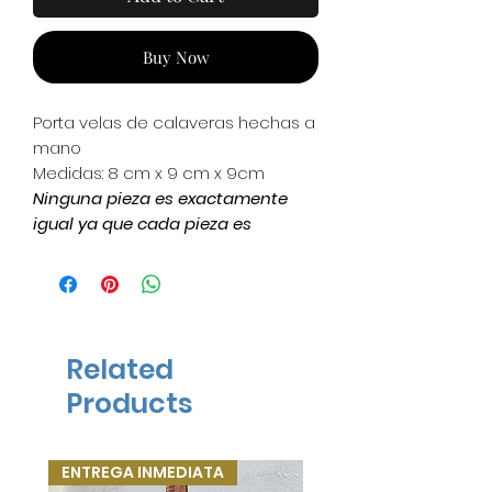
Buy Now
Porta velas de calaveras hechas a
mano
Medidas: 8 cm x 9 cm x 9cm
Ninguna pieza es exactamente
igual ya que cada pieza es
elaborada a mano
*2 pzas en entrega inmediata*
Related
Products
ENTREGA INMEDIATA
ENTREGA INMEDIATA