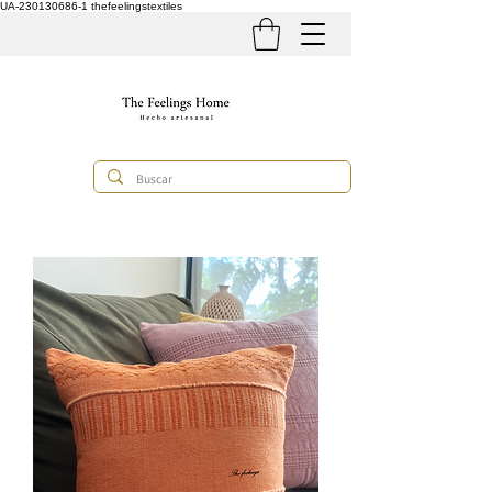
UA-230130686-1
thefeelingstextiles