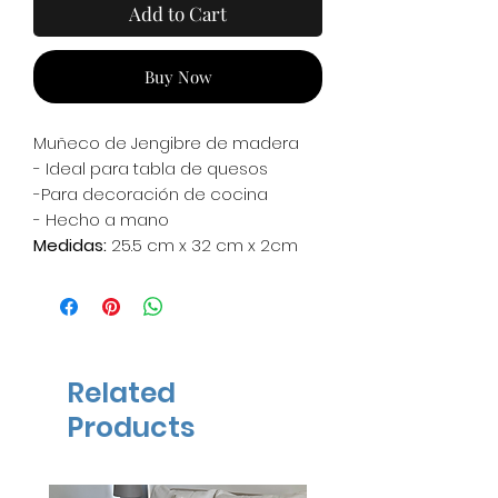
Add to Cart
Buy Now
Muñeco de Jengibre de madera
- Ideal para tabla de quesos
-Para decoración de cocina
- Hecho a mano
Medidas:
25.5 cm x 32 cm x 2cm
grosor
*Los accesorios son decorativos
para la foto, no se incluyen en el
precio*
Elige 3 tipos de madera, el precio
Related
depende dela madera elegida
Products
*No contamos con stock, a partir
del pedido tardamos 10 días
hábiles en elaborarlos*
ENTREGA INMEDIATA