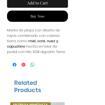
Add to Cart
Buy Now
Manta de playa con diseño de
rayas combinado con colores
tierra como
miel, ocre, nuez y
capuchino
hecha en telar de
pedal con hilo 100% algodón. Tiene
flecos en dos lados elaborados a
manoElige la medida que más se
te acomode
Lugar de elaboración:
Oaxaca, México
*No contamos con inventario. A
Related
partir del pedido tardamos aprox.
Products
25-28 días hábiles en elaborarlos
ya que los hacemos de manera
artesanal.
ENTREGA INMEDIATA
ENTREGA INMEDIATA