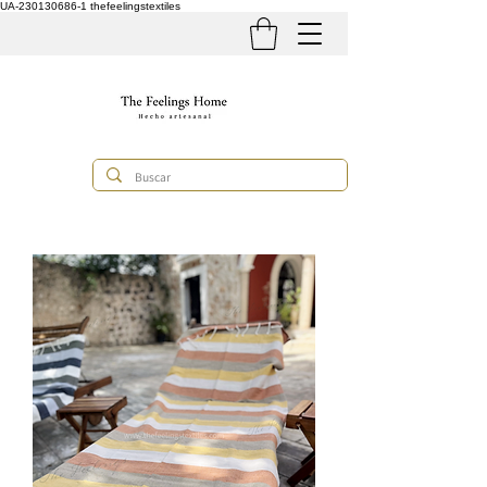
UA-230130686-1
thefeelingstextiles