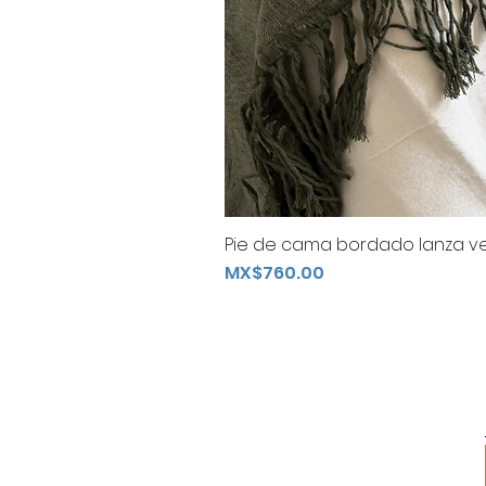
Pie de cama bordado lanza ve
Price
MX$760.00