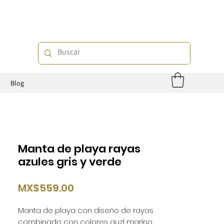
o
Blog
Manta de playa rayas
azules gris y verde
Price
MX$559.00
Manta de playa con diseño de rayas
combinado con colores auzl marino,