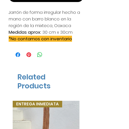
Jarrón de forma irregular hecho a
mano con barro blanco en la
región de la mixteca, Oaxaca
Medidas aprox:
30 cm x 30cm
*No contamos con inventario
tardamos aprox 25 días hábiles en
elaborarlos ya que los hacemos
de manera artesanal y no se
pueden elaborar en días de lluvia
*
Related
Products
ENTREGA INMEDIATA
ENTREGA INMEDIATA