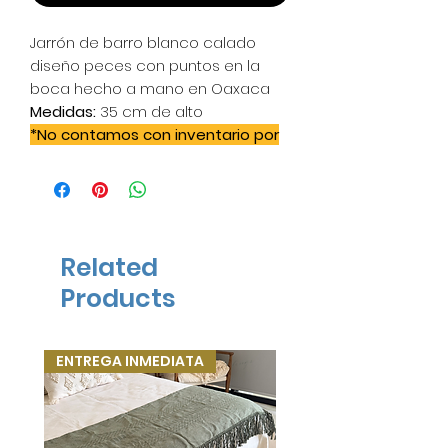
Jarrón de barro blanco calado
diseño peces con puntos en la
boca hecho a mano en Oaxaca
Medidas:
35 cm de alto
*No contamos con inventario por
lo que a partir del pedido
tardamos aprox. 28 días hábiles ya
que son elaborados a mano*
Related
Products
ENTREGA INMEDIATA
ENTREGA INMEDIATA