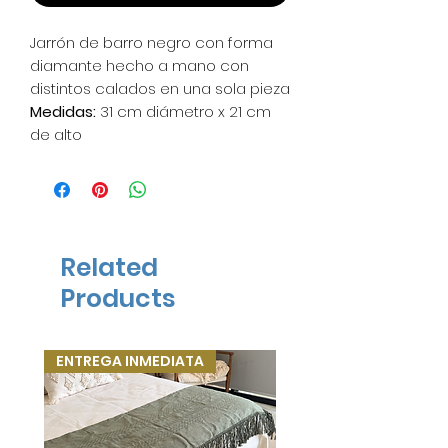
Jarrón de barro negro con forma
diamante hecho a mano con
distintos calados en una sola pieza
Medidas:
31 cm diámetro x 21 cm
de alto
*1 pza disponible en entrega
inmediata*
Related
Products
ENTREGA INMEDIATA
ENTREGA INMEDIATA