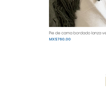
Pie de cama bordado lanza ve
Price
MX$760.00