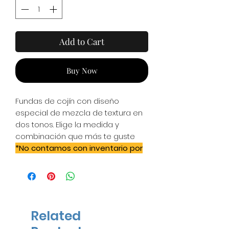
Add to Cart
Buy Now
Fundas de cojín con diseño
especial de mezcla de textura en
dos tonos. Elige la medida y
combinación que más te guste
*No contamos con inventario por
lo que a partir del pedido
tardamos aprox. 25-28 días
hábiles
Related