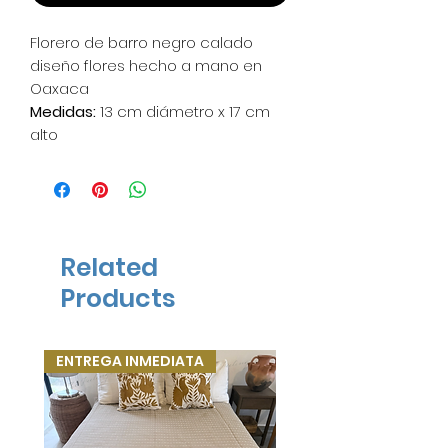
Florero de barro negro calado
diseño flores hecho a mano en
Oaxaca
Medidas:
13 cm diámetro x 17 cm
alto
*Al no contar con inventario,
tardamos aprox. 20 días hábiles
en elaborarlos ya que son hechos
a mano. Toma en cuenta que
Related
cada pieza es única pues se
Products
haace a mano y no queda
exactamente igual a la foto*
ENTREGA INMEDIATA
ENTREGA INMEDIATA