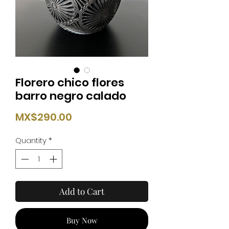
Florero chico flores
barro negro calado
Price
MX$290.00
Quantity
*
Add to Cart
Buy Now