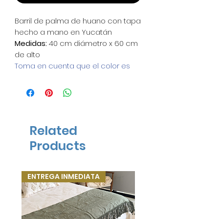
Barril de palma de huano con tapa
hecho a mano en Yucatán
Medidas:
40 cm diámetro x 60 cm
de alto
Toma en cuenta que el color es
natural de la palma. Al ser
elaborado a mano, ninguna pieza
es exactamente igual a otra.
Related
Products
ENTREGA INMEDIATA
ENTREGA INMEDIATA