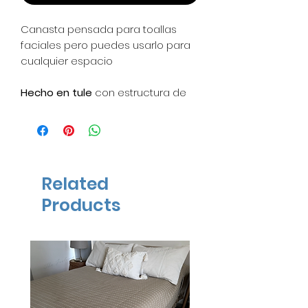
Canasta pensada para toallas
faciales pero puedes usarlo para
cualquier espacio
Hecho en tule
con estructura de
metal a mano
Medidas: 36 x 20 x 10 cm
*No contamos con stock, a partir
Related
del pedido tardamos aprox. 10
Products
días hábiles en elaborarlo*
ENTREGA INMEDIATA