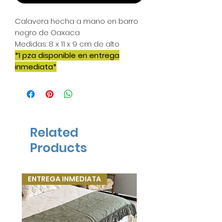
Calavera hecha a mano en barro
negro de Oaxaca
Medidas: 8 x 11 x 9 cm de alto
*1 pza disponible en entrega
inmediata*
Related
Products
ENTREGA INMEDIATA
ENTREGA INMEDIATA