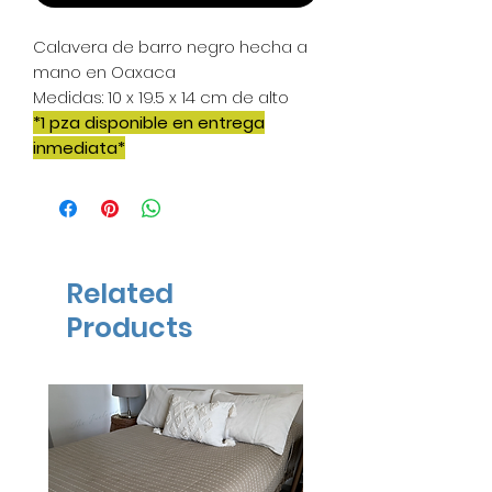
Calavera de barro negro hecha a
mano en Oaxaca
Medidas: 10 x 19.5 x 14 cm de alto
*1 pza disponible en entrega
inmediata*
Related
Products
ENTREGA INMEDIATA