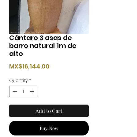
Cántaro 3 asas de
barro natural 1m de
alto
Price
MX$16,144.00
Quantity
*
Add to Cart
Buy Now