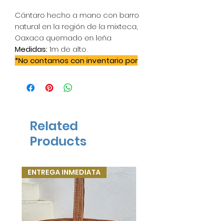
Cántaro hecho a mano con barro
natural en la región de la mixteca,
Oaxaca quemado en leña
Medidas:
1m de alto
*No contamos con inventario por
lo que a partir del pedido
tardamos aprox. 20 días hábiles
en elaborarlo*
*El costo incluye IVA, embalaje en
madera y envío nacional
Related
Products
ENTREGA INMEDIATA
ENTREGA INMEDIATA