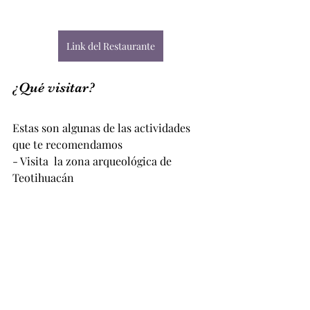
Link del Restaurante
¿Qué visitar?
Estas son algunas de las actividades 
que te recomendamos
- Visita  la zona arqueológica de 
Teotihuacán
- Vuelo en globo
- Hay distintos tours además de la 
zona arqueológica como el tour del 
tequila