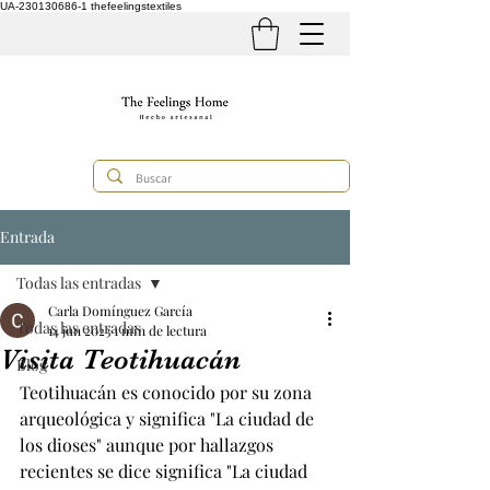
UA-230130686-1
thefeelingstextiles
Entrada
Todas las entradas
Carla Domínguez García
Todas las entradas
14 jun 2023
1 min de lectura
Visita Teotihuacán
Blog
Teotihuacán es conocido por su zona 
arqueológica y significa "La ciudad de 
los dioses" aunque por hallazgos 
recientes se dice significa "La ciudad 