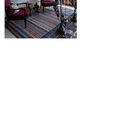
Turquia es conocido por sus textiles y 
colores. Siempre va a predominar la 
infinita variedad de estampados. Y 
como pueden ver, no se ve mal. Es un 
estilo único que puede ser replicado 
en muchos lugares, pero tienes que ser 
gran admirador de los estampados. No 
apto para minimalista.