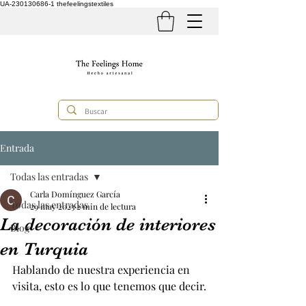
UA-230130686-1
thefeelingstextiles
Entrada
Todas las entradas
Carla Domínguez García
Todas las entradas
29 may 2023
2 min de lectura
La decoración de interiores
Blog
en Turquia
Hablando de nuestra experiencia en 
visita, esto es lo que tenemos que decir.